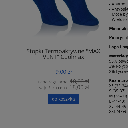
- Anatomi
- Antybak
- Może by
- Wieloko
Minimaln
Kolory:
bi
Logo i na
Stopki Termoaktywne "MAX
Skarpe
VENT" Coolmax
Materiały
95% baw
3% Polyc
9,00 zł
2% Lycra
18,00 zł
Rozmiaró
Cena regularna:
Cena
XS (32-34)
18,00 zł
Najniższa cena:
Naj
S (35-37)
M (38-40)
do koszyka
L (41-43)
XL (44-46)
XXL (47+)