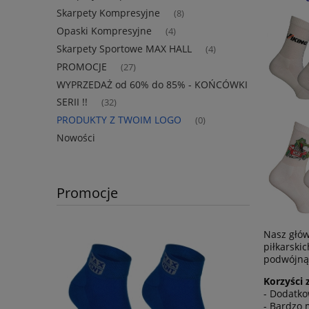
Skarpety Kompresyjne
(8)
Opaski Kompresyjne
(4)
Skarpety Sportowe MAX HALL
(4)
PROMOCJE
(27)
WYPRZEDAŻ od 60% do 85% - KOŃCÓWKI
SERII !!
(32)
PRODUKTY Z TWOIM LOGO
(0)
Nowości
Promocje
Nasz głó
piłkarski
podwójną 
Korzyści
- Dodatko
- Bardzo 