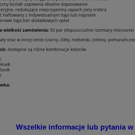
czny kształt zapewnia idealne dopasowanie
teryjne, redukujące nieprzyjemny zapach jony srebra
ć haftowany z indywidualnym logo lub napisem
lorowe logo bez dodatkowych opłat
a wielkość zamówienia:
50 par (dopuszczalne rozmiary mieszane)
ały oraz w innej cenie czarny, żółty, niebieski, zielony, pomarańczo
pis:
dostępne są różne kombinacje kolorów
ty BAMBUSOWE "L"
Stopki BAMBUSOWE "M
CZARNE
:
ełna®
olon®
8,00 zł
6,00 zł
®
9,50 zł
8,00 zł
wka:
 regularna:
Cena regularna:
9,50 zł
7,00 zł
niższa cena:
Najniższa cena:
do koszyka
do koszyka
Wszelkie informacje lub pytania w