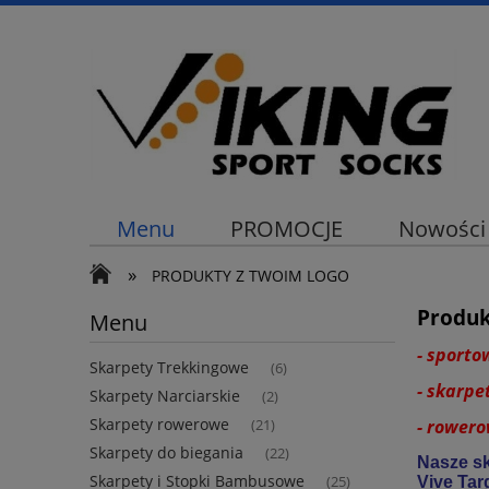
Menu
PROMOCJE
Nowości
»
PRODUKTY Z TWOIM LOGO
Produk
Menu
- sport
Skarpety Trekkingowe
(6)
- skarpe
Skarpety Narciarskie
(2)
Skarpety rowerowe
- rower
(21)
Skarpety do biegania
(22)
Nasze sk
Skarpety i Stopki Bambusowe
(25)
Vive Tar