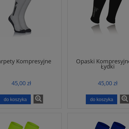
arpety Kompresyjne
Opaski Kompresyjn
Łydki
45,00 zł
45,00 zł
ty BAMBUSOWE "L"
Stopki BAMBUSOWE "M
do koszyka
do koszyka
8,00 zł
6,00 zł
9,50 zł
8,00 zł
 regularna:
Cena regularna:
9,00 zł
7,00 zł
niższa cena:
Najniższa cena: