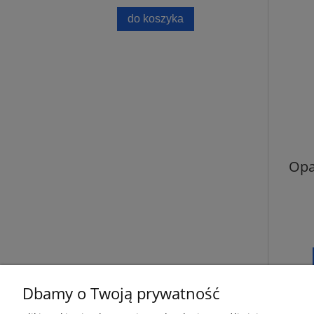
do koszyka
Opa
Dbamy o Twoją prywatność