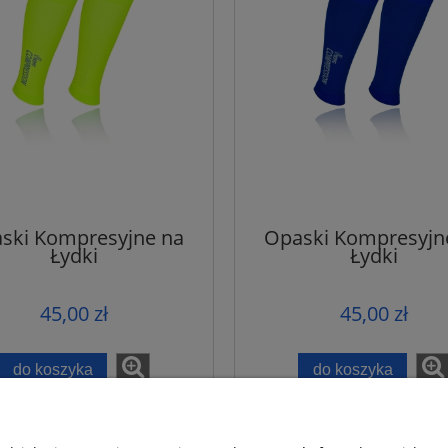
do koszyka
do koszyka
ski Kompresyjne na
Opaski Kompresyjn
Łydki
Łydki
45,00 zł
45,00 zł
do koszyka
do koszyka