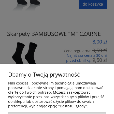
do koszyka
Skarpety BAMBUSOWE "M" CZARNE
8,00 zł
9,50 zł
Cena regularna:
Najniższa cena z 30 dni
9,50 zł
przed obniżką:
do koszyka
Dbamy o Twoją prywatność
Pliki cookies i pokrewne im technologie umożliwiają
poprawne działanie strony i pomagają nam dostosować
ofertę do Twoich potrzeb. Możesz zaakceptować
wykorzystanie przez nas wszystkich tych plików i przejść
Pomoc
do sklepu lub dostosować użycie plików do swoich
preferencji, wybierając opcję "Dostosuj zgody".
Moje konto