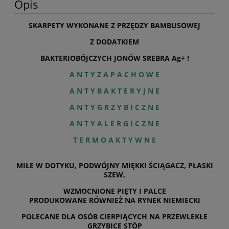
Opis
SKARPETY WYKONANE Z PRZĘDZY BAMBUSOWEJ
Z DODATKIEM
BAKTERIOBÓJCZYCH JONÓW SREBRA Ag+ !
A N T Y Z A P A C H O W E
A N T Y B A K T E R Y J N E
A N T Y G R Z Y B I C Z N E
A N T Y A L E R G I C Z N E
T E R M O A K T Y W N E
MIŁE W DOTYKU, PODWÓJNY MIĘKKI ŚCIĄGACZ, PŁASKI
SZEW,
WZMOCNIONE PIĘTY I PALCE
PRODUKOWANE RÓWNIEŻ NA RYNEK NIEMIECKI
POLECANE DLA OSÓB CIERPIĄCYCH NA PRZEWLEKŁE
GRZYBICE STÓP